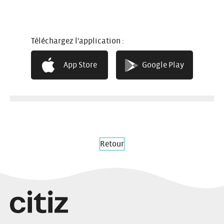
Petit coffre
Exemples : Renault Twingo, Fiat Panda,
Téléchargez l'application :
Toyota Aygo…
App Store
Google Play
Retour