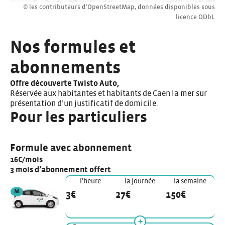
© les contributeurs d’
OpenStreetMap
,
données disponibles sous
licence
ODbL
Nos formules et
abonnements
Offre découverte Twisto Auto,
Réservée aux habitantes et habitants de Caen la mer sur
présentation d’un justificatif de domicile.
Pour les particuliers
Formule avec abonnement
16€/mois
3 mois d’abonnement offert
l’heure
la journée
la semaine
véhicule de modèle
M
3€
27€
150€