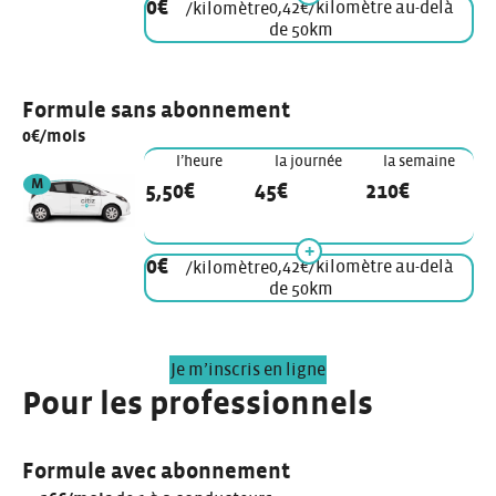
0€
0,42€/kilomètre au-delà
/kilomètre
de 50km
Formule sans abonnement
0€/mois
l’heure
la journée
la semaine
véhicule de modèle
M
5,50€
45€
210€
0€
0,42€/kilomètre au-delà
/kilomètre
de 50km
Je m’inscris en ligne
Pour les professionnels
Formule avec abonnement