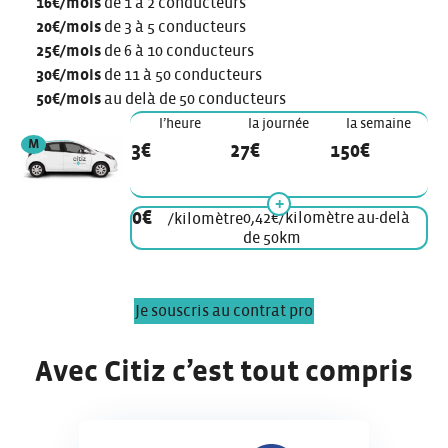
16€/mois
de 1 à 2 conducteurs
20€/mois
de 3 à 5 conducteurs
25€/mois
de 6 à 10 conducteurs
30€/mois
de 11 à 50 conducteurs
50€/mois
au delà de 50 conducteurs
l’heure
la journée
la semaine
véhicule de modèle
M
3€
27€
150€
0€
0,42€/kilomètre au-delà
/kilomètre
de 50km
Je souscris au contrat pro
Avec Citiz c’est tout compris