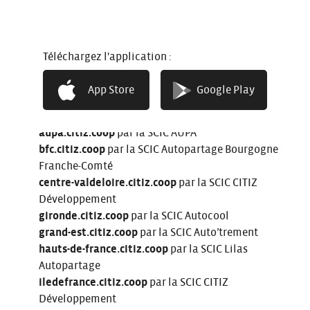
Article 5. Mentions légales
des sites web locaux du
Téléchargez l'application :
portail « Réseau Citiz »
citiz.coop
par la SA France Autopartage
App Store
Google Play
angers.citiz.coop
par la SPL Alter Services
aura.citiz.coop
par la SCIC Alpes-Autopartage
aupa.citiz.coop
par la SCIC AUPA
bfc.citiz.coop
par la SCIC Autopartage Bourgogne
Franche-Comté
centre-valdeloire.citiz.coop
par la SCIC CITIZ
Développement
gironde.citiz.coop
par la SCIC Autocool
grand-est.citiz.coop
par la SCIC Auto’trement
hauts-de-france.citiz.coop
par la SCIC Lilas
Autopartage
iledefrance.citiz.coop
par la SCIC CITIZ
Développement